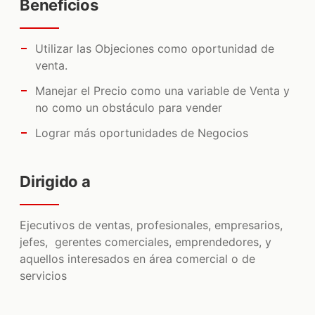
Beneficios
MANAGEMENT
Utilizar las Objeciones como oportunidad de
MARKETING
venta.
MERCADO LIBRE
Manejar el Precio como una variable de Venta y
REDACCIÓN
no como un obstáculo para vender
VENTAS
Lograr más oportunidades de Negocios
TODOS LOS CURSOS
Dirigido a
CONTENIDO
Ejecutivos de ventas, profesionales, empresarios,
CLIENTES
jefes, gerentes comerciales, emprendedores, y
aquellos interesados en área comercial o de
CONTACTO
servicios