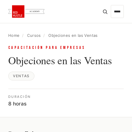
HOME
×
Home
/
Cursos
/
Objeciones en las Ventas
BUSCAR
CAPACITACIÓN PARA EMPRESAS
ACERCA DE
Objeciones en las Ventas
CURSOS
ONLINE EN VIVO
ATENCIÓN AL CLIENTE
VENTAS
COMPRAS
DURACIÓN
CREATIVIDAD
8 horas
ESPECIALIZACIONES EN MARKETING
POWER BI
GOOGLE