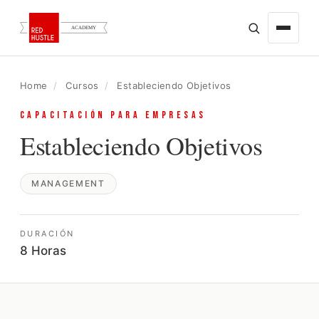
HOME
×
Home
/
Cursos
/
Estableciendo Objetivos
BUSCAR
CAPACITACIÓN PARA EMPRESAS
ACERCA DE
Estableciendo Objetivos
CURSOS
ONLINE EN VIVO
ATENCIÓN AL CLIENTE
MANAGEMENT
COMPRAS
DURACIÓN
CREATIVIDAD
8 Horas
ESPECIALIZACIONES EN MARKETING
POWER BI
GOOGLE