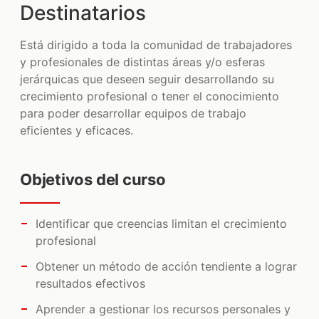
Destinatarios
MANAGEMENT
Está dirigido a toda la comunidad de trabajadores
MARKETING
y profesionales de distintas áreas y/o esferas
jerárquicas que deseen seguir desarrollando su
MERCADO LIBRE
crecimiento profesional o tener el conocimiento
REDACCIÓN
para poder desarrollar equipos de trabajo
eficientes y eficaces.
VENTAS
TODOS LOS CURSOS
Objetivos del curso
CONTENIDO
Identificar que creencias limitan el crecimiento
CLIENTES
profesional
CONTACTO
Obtener un método de acción tendiente a lograr
resultados efectivos
Aprender a gestionar los recursos personales y