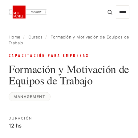
HOME
×
Home
/
Cursos
/
Formación y Motivación de Equipos de
BUSCAR
Trabajo
ACERCA DE
CAPACITACIÓN PARA EMPRESAS
Formación y Motivación de
CURSOS
ONLINE EN VIVO
Equipos de Trabajo
ATENCIÓN AL CLIENTE
COMPRAS
MANAGEMENT
CREATIVIDAD
ESPECIALIZACIONES EN MARKETING
DURACIÓN
12 hs
POWER BI
GOOGLE