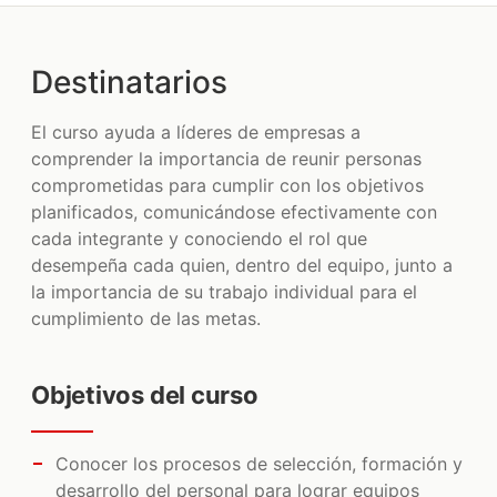
MANAGEMENT
Destinatarios
MARKETING
MERCADO LIBRE
El curso ayuda a líderes de empresas a
comprender la importancia de reunir personas
REDACCIÓN
comprometidas para cumplir con los objetivos
VENTAS
planificados, comunicándose efectivamente con
cada integrante y conociendo el rol que
TODOS LOS CURSOS
desempeña cada quien, dentro del equipo, junto a
la importancia de su trabajo individual para el
CONTENIDO
cumplimiento de las metas.
CLIENTES
Objetivos del curso
CONTACTO
Conocer los procesos de selección, formación y
desarrollo del personal para lograr equipos